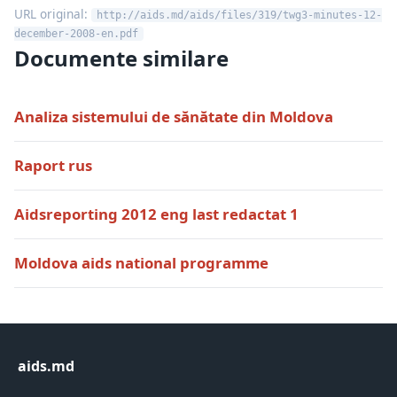
URL original:
http://aids.md/aids/files/319/twg3-minutes-12-
december-2008-en.pdf
Documente similare
Analiza sistemului de sănătate din Moldova
Raport rus
Aidsreporting 2012 eng last redactat 1
Moldova aids national programme
aids.md