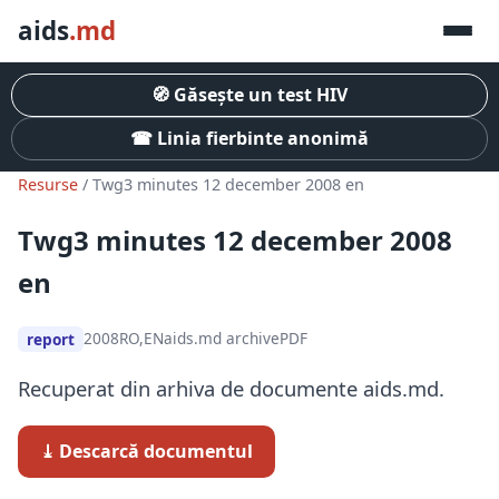
aids
.md
🧭 Găsește un test HIV
☎ Linia fierbinte anonimă
Resurse
/ Twg3 minutes 12 december 2008 en
Twg3 minutes 12 december 2008
en
2008
RO,EN
aids.md archive
PDF
report
Recuperat din arhiva de documente aids.md.
⤓ Descarcă documentul