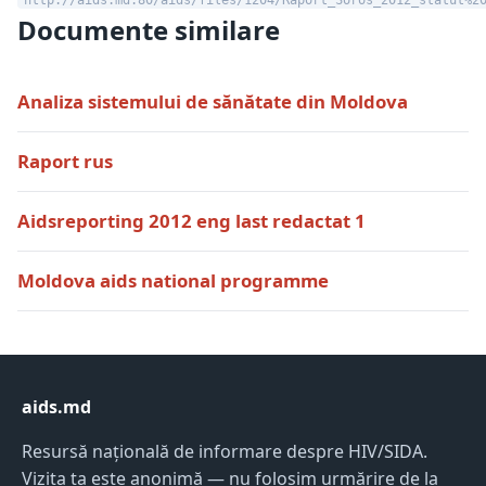
Documente similare
Analiza sistemului de sănătate din Moldova
Raport rus
Aidsreporting 2012 eng last redactat 1
Moldova aids national programme
aids.md
Resursă națională de informare despre HIV/SIDA.
Vizita ta este anonimă — nu folosim urmărire de la