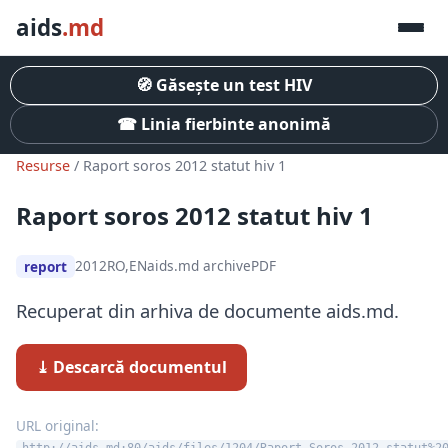
aids
.md
🧭 Găsește un test HIV
☎ Linia fierbinte anonimă
Resurse
/ Raport soros 2012 statut hiv 1
Raport soros 2012 statut hiv 1
2012
RO,EN
aids.md archive
PDF
report
Recuperat din arhiva de documente aids.md.
⤓ Descarcă documentul
URL original:
http://aids.md:80/aids/files/1204/Raport_Soros_2012_statut%2