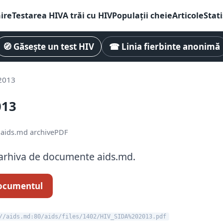
ire
Testarea HIV
A trăi cu HIV
Populații cheie
Articole
Stati
🧭 Găsește un test HIV
☎ Linia fierbinte anonimă
 2013
013
N
aids.md archive
PDF
arhiva de documente aids.md.
ocumentul
//aids.md:80/aids/files/1402/HIV_SIDA%202013.pdf