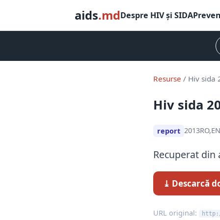
aids
.md
Despre HIV și SIDA
Preven
Resurse
/ Hiv sida
Hiv sida 2
2013
RO,E
report
Recuperat din 
⤓ Descarcă d
URL original:
http: