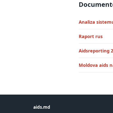
Documente
Analiza sistem
Raport rus
Aidsreporting 2
Moldova aids 
aids.md