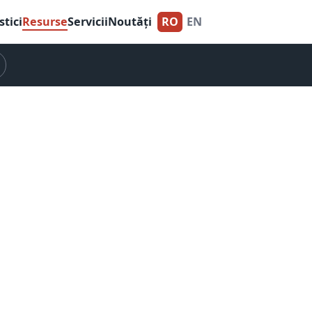
stici
Resurse
Servicii
Noutăți
RO
EN