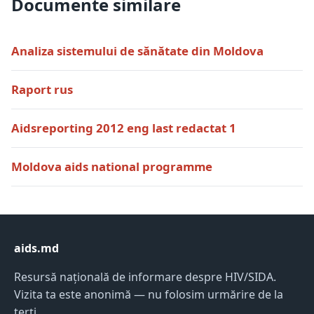
Documente similare
Analiza sistemului de sănătate din Moldova
Raport rus
Aidsreporting 2012 eng last redactat 1
Moldova aids national programme
aids.md
Resursă națională de informare despre HIV/SIDA.
Vizita ta este anonimă — nu folosim urmărire de la
terți.