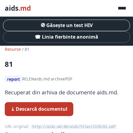
aids
.md
🧭 Găsește un test HIV
☎ Linia fierbinte anonimă
Resurse
/ 81
81
RO,EN
aids.md archive
PDF
report
Recuperat din arhiva de documente aids.md.
⤓ Descarcă documentul
URL original:
http://aids.md:80/aids/files/1129/81.pdf